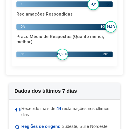
1
5
4,2
Reclamações Respondidas
0%
100%
98,3%
Prazo Médio de Respostas (Quanto menor,
melhor)
0h
24h
11,5 Hrs
Dados dos últimos 7 dias
Recebido mais de
44
reclamações nos últimos
dias
Regiões de origem:
Sudeste, Sul e Nordeste