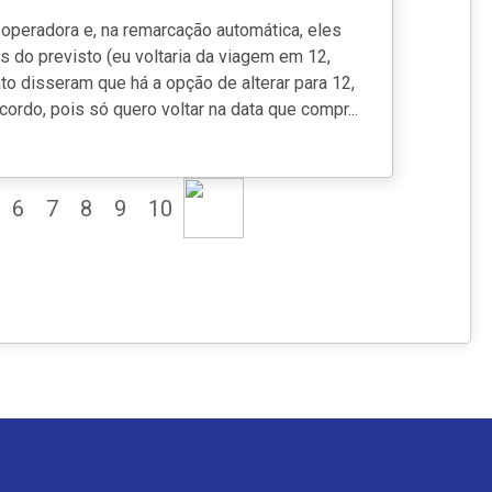
operadora e, na remarcação automática, eles
 do previsto (eu voltaria da viagem em 12,
to disseram que há a opção de alterar para 12,
rdo, pois só quero voltar na data que compr...
6
7
8
9
10