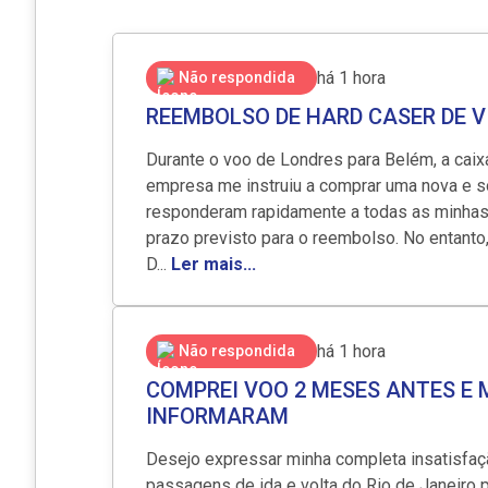
há 1 hora
Não respondida
REEMBOLSO DE HARD CASER DE 
Durante o voo de Londres para Belém, a caixa 
empresa me instruiu a comprar uma nova e so
responderam rapidamente a todas as minhas so
prazo previsto para o reembolso. No entanto
D...
Ler mais...
há 1 hora
Não respondida
COMPREI VOO 2 MESES ANTES E
INFORMARAM
Desejo expressar minha completa insatisfa
passagens de ida e volta do Rio de Janeiro 