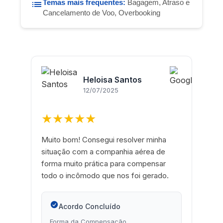
Temas mais frequentes:
Bagagem, Atraso e
Cancelamento de Voo, Overbooking
Heloisa Santos
12/07/2025
★★★★★
Muito bom! Consegui resolver minha
R
situação com a companhia aérea de
r
forma muito prática para compensar
u
todo o incômodo que nos foi gerado.
m
Acordo Concluído
Forma da Compensação