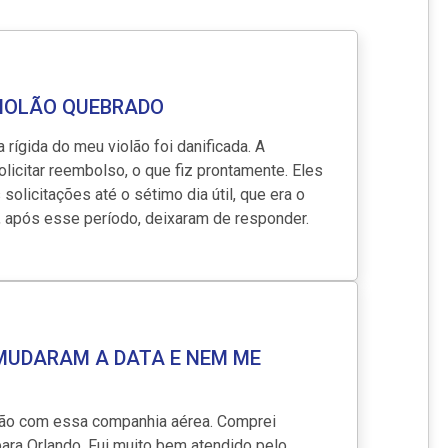
R$ 7.400,00
VIOLÃO QUEBRADO
rígida do meu violão foi danificada. A
licitar reembolso, o que fiz prontamente. Eles
licitações até o sétimo dia útil, que era o
, após esse período, deixaram de responder.
 MUDARAM A DATA E NEM ME
ção com essa companhia aérea. Comprei
para Orlando. Fui muito bem atendido pelo