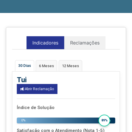
Indicadores
Reclamações
30 Dias
6 Meses
12 Meses
Tui
Abrir Reclamação
Índice de Solução
0%
100%
89%
Satisfação com o Atendimento (Nota 1-5)