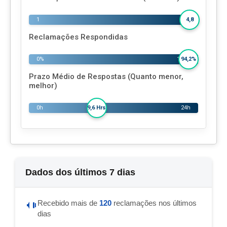
1
5
4,8
Reclamações Respondidas
0%
100%
94,2%
Prazo Médio de Respostas (Quanto menor,
melhor)
0h
24h
9,6 Hrs
Dados dos últimos 7 dias
Recebido mais de
120
reclamações nos últimos
dias